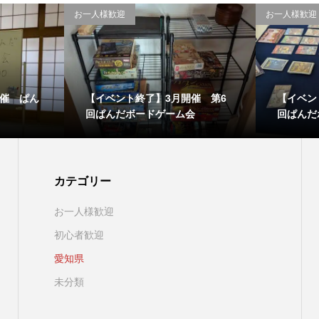
お一人様歓迎
お一人様歓迎
開催 ぱん
【イベント終了】3月開催 第6
【イベン
回ぱんだボードゲーム会
回ぱんだ
カテゴリー
お一人様歓迎
初心者歓迎
愛知県
未分類