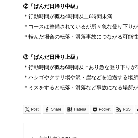
②「ぱんだ日帰り中級」
＊行動時間が概ね4時間以上6時間未満
＊コースは整備されているが所々急な登り下り
＊転んだ場合の転落・滑落事故につながる可能
③「ぱんだ日帰り上級」
＊行動時間が概ね6時間以上あり急な登り下りが
＊ハシゴやクサリ場や沢・崖などを通過する場
＊ミスをすると転落・滑落など事故になる場所
Post
Share
Hatena
Pocket
RSS