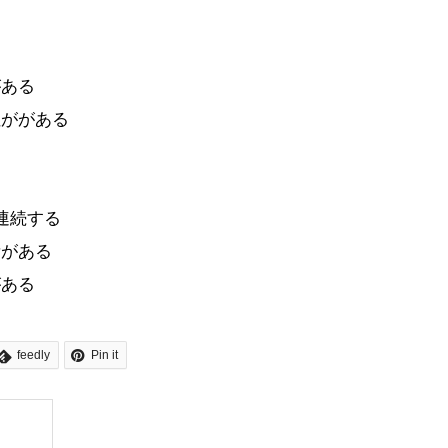
がある
性ががある
連続する
所がある
がある
feedly
Pin it