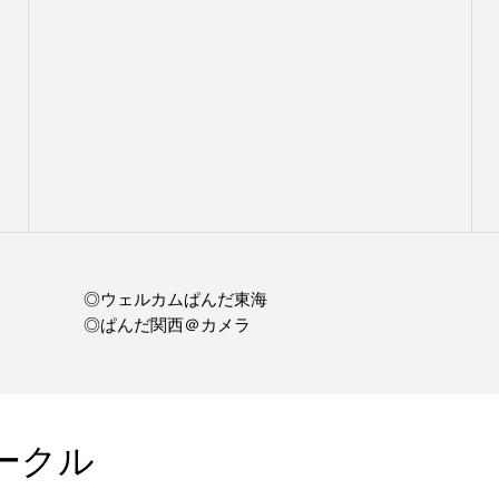
◎ウェルカムぱんだ東海
◎ぱんだ関西＠カメラ
ークル